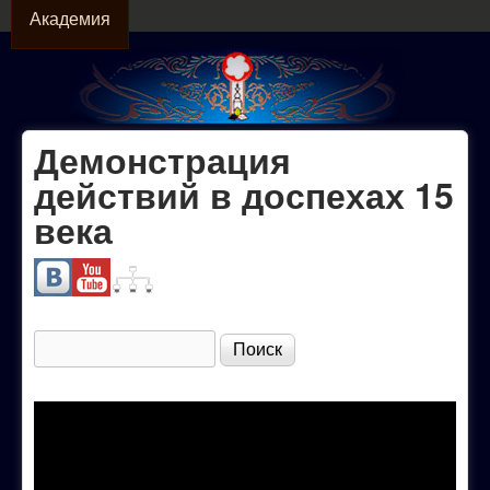
АКАДЕМИЯ
Перейти к основному
Академия
содержанию
Демонстрация
Официальный
действий в доспехах 15
сайт МОО
века
"Академия
Собор"
Поиск
Форма поиска