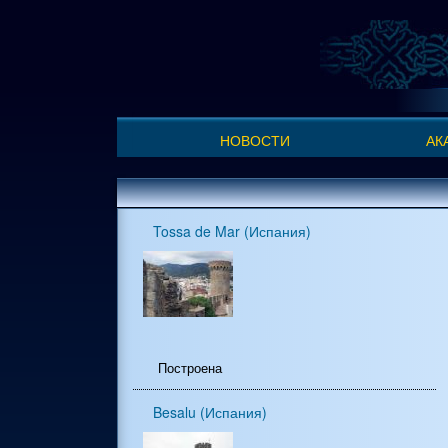
Перейти
к
основному
содержанию
НОВОСТИ
АК
Tossa de Mar (Испания)
Построена
Besalu (Испания)