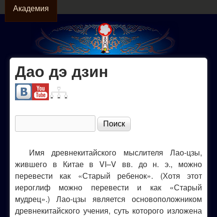
АКАДЕМИЯ
Перейти к основному
Академия
содержанию
Дао дэ дзин
Официальный
сайт МОО
"Академия
Поиск
Форма поиска
Собор"
Имя древнекитайского мыслителя Лао-цзы,
жившего в Китае в VI–V вв. до н. э., можно
перевести как «Старый ребенок». (Хотя этот
иероглиф можно перевести и как «Старый
мудрец».) Лао-цзы является основоположником
древнекитайского учения, суть которого изложена